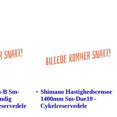
n-B Sm-
Shimano Hastighedscensor
endig
1400mm Sm-Due10 -
eservedele
Cykelreservedele