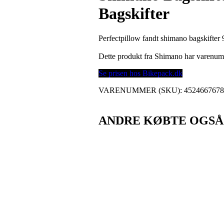
Bagskifter
Perfectpillow fandt shimano bagskifter 
Dette produkt fra Shimano har varenu
Se prisen hos Bikepack.dk
VARENUMMER (SKU):
452466767
ANDRE KØBTE OGSÅ