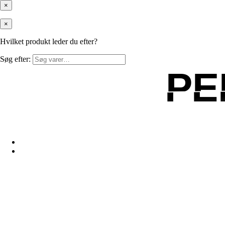
×
×
Hvilket produkt leder du efter?
Søg efter:
PE
PE