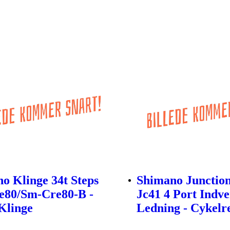
o Klinge 34t Steps
Shimano Junctio
e80/Sm-Cre80-B -
Jc41 4 Port Indv
Klinge
Ledning - Cykelr