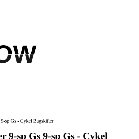
LOW
LOW
9-sp Gs - Cykel Bagskifter
r 9-sp Gs 9-sp Gs - Cykel