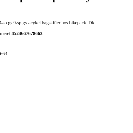
9-sp gs 9-sp gs - cykel bagskifter hos bikepack. Dk.
mmeret
4524667678663
.
8663